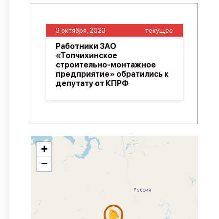
3 октября, 2023
текущее
Работники ЗАО
«Топчихинское
строительно-монтажное
предприятие» обратились к
депутату от КПРФ
+
−