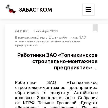
ЗАБАСТКОМ
11160
5 октября, 2023
Войти
В рамках конфликта: Долги работникам ЗАО
«Топчихинское строительно-монтажное
предприятие» ...
Поиск
Работники ЗАО «Топчихинское
Новости
строительно-монтажное
Карта событий
предприятие» ...
Трудовые конфликты
Отчеты
Работники ЗАО «Топчихинское
строительно-монтажное предприятие»
Предложить публикацию
обратились к депутату Алтайского
краевого Законодательного Собрания
Справочник
от КПРФ Татьяне Грошевой. Депутат
API
обратилась в прокуратуру. По ее