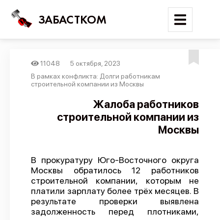
ЗАБАСТКОМ
11048
5 октября, 2023
Войти
В рамках конфликта: Долги работникам
строительной компании из Москвы
Поиск
Жалоба работников
строительной компании из
Новости
Москвы
Карта событий
Трудовые конфликты
В прокуратуру Юго-Восточного округа
Отчеты
Москвы обратилось 12 работников
строительной компании, которым не
Предложить публикацию
платили зарплату более трёх месяцев. В
Справочник
результате проверки выявлена
задолженность перед плотниками,
API