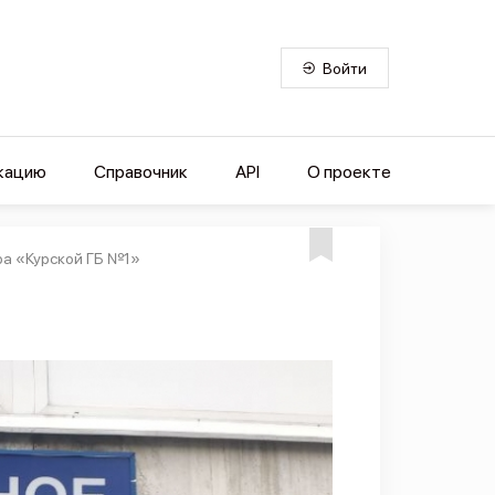
Войти
кацию
Справочник
API
О проекте
ра «Курской ГБ №1»