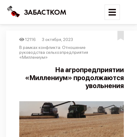
ЗАБАСТКОМ
12116
3 октября, 2023
Войти
В рамках конфликта: Отношение
руководства сельхозпредприятия
«Миллениум»
Поиск
На агропредприятии
Новости
«Миллениум» продолжаются
Карта событий
увольнения
Трудовые конфликты
Отчеты
Предложить публикацию
Справочник
API