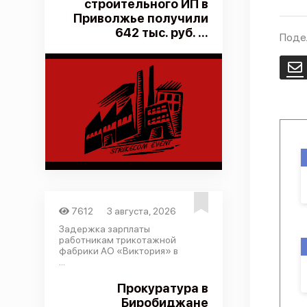
строительного ИП в
Приволжье получили
642 тыс. руб. ...
Поде
E
7612
3 августа, 2026
Задержка зарплаты
работникам трикотажной
фабрики АО «Виктория» в
...
Прокуратура в
Биробиджане