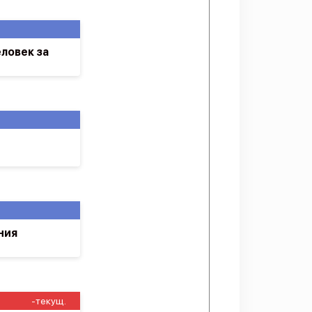
ловек за
ния
-текущ.