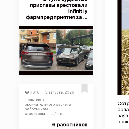
приставы арестовали
Infiniti у
фармпредприятия за ...
7616
3 августа, 2026
Невыплата
Сотр
окончательного расчета
обл
работникам
строительного ИП в ...
заяв
прок
6 работников