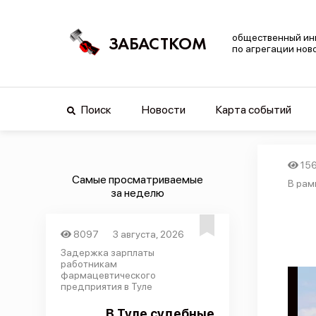
общественный ин
ЗАБАСТКОМ
по агрегации нов
Поиск
Новости
Карта событий
15
Самые просматриваемые
В рам
за неделю
8097
3 августа, 2026
Задержка зарплаты
работникам
фармацевтического
предприятия в Туле
В Туле судебные