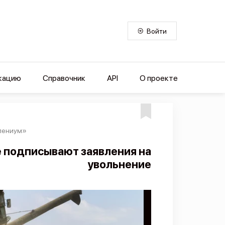
Войти
кацию
Справочник
API
О проекте
лениум»
 подписывают заявления на
увольнение