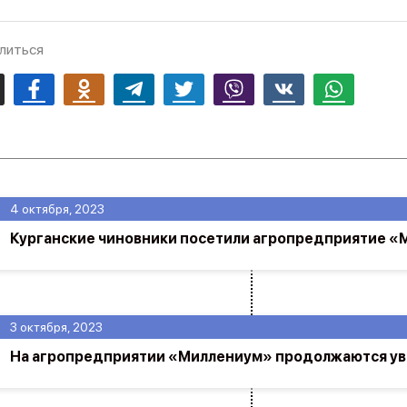
литься
mail
Facebook
Odnoklassniki
Telegram
Twitter
Viber
Vk
Whatsapp
4 октября, 2023
Курганские чиновники посетили агропредприятие 
3 октября, 2023
На агропредприятии «Миллениум» продолжаются ув