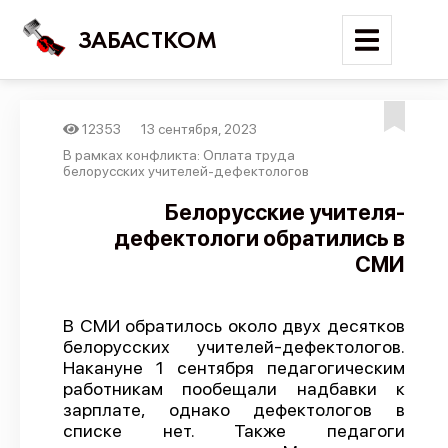
ЗАБАСТКОМ
12353
13 сентября, 2023
Войти
В рамках конфликта: Оплата труда
белорусских учителей-дефектологов
Поиск
Белорусские учителя-
дефектологи обратились в
Новости
СМИ
Карта событий
Трудовые конфликты
В СМИ обратилось около двух десятков
Отчеты
белорусских учителей-дефектологов.
Накануне 1 сентября педагогическим
Предложить публикацию
работникам пообещали надбавки к
Справочник
зарплате, однако дефектологов в
списке нет. Также педагоги
API