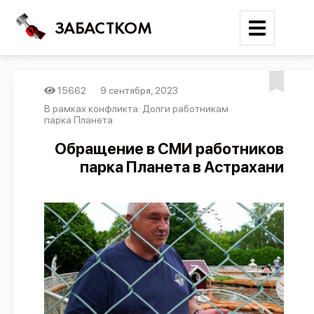
ЗАБАСТКОМ
15662
9 сентября, 2023
Войти
В рамках конфликта: Долги работникам
парка Планета
Поиск
Обращение в СМИ работников
парка Планета в Астрахани
Новости
Карта событий
Трудовые конфликты
Отчеты
Предложить публикацию
Справочник
API