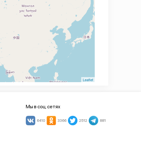
Leaflet
Мы в соц.сетях
6410
3366
2512
881