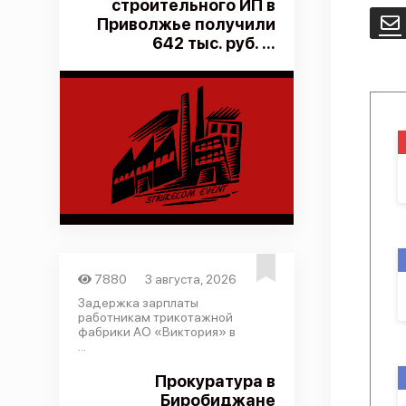
строительного ИП в
Приволжье получили
E
642 тыс. руб. ...
7880
3 августа, 2026
Задержка зарплаты
работникам трикотажной
фабрики АО «Виктория» в
...
Прокуратура в
Биробиджане