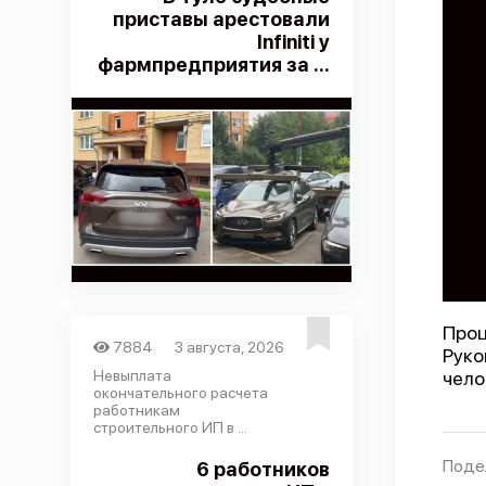
приставы арестовали
Infiniti у
фармпредприятия за ...
Про
7884
3 августа, 2026
Руко
Невыплата
чело
окончательного расчета
работникам
строительного ИП в ...
Поде
6 работников