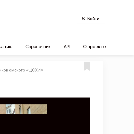
Войти
кацию
Справочник
API
О проекте
ников омского «ЦСХИ»