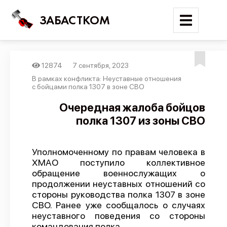
ЗАБАСТКОМ
12874
7 сентября, 2023
Войти
В рамках конфликта: Неуставные отношения
с бойцами полка 1307 в зоне СВО
Поиск
Очередная жалоба бойцов
полка 1307 из зоны СВО
Новости
Карта событий
Уполномоченному по правам человека в
Трудовые конфликты
ХМАО поступило коллективное
Отчеты
обращение военнослужащих о
продолжении неуставных отношений со
Предложить публикацию
стороны руководства полка 1307 в зоне
СВО. Ранее уже сообщалось о случаях
Справочник
неуставного поведения со стороны
API
командования полка.