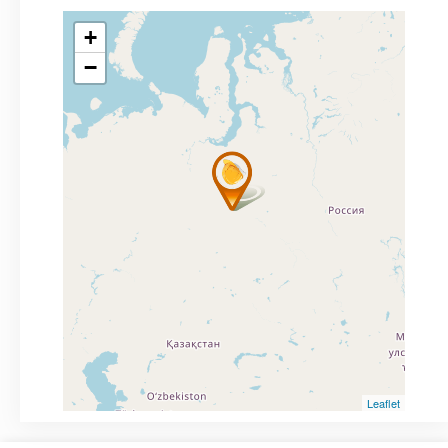
+
−
Leaflet