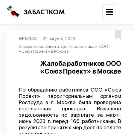
ЗАБАСТКОМ
13348
22 августа, 2023
Войти
В рамках конфликта: Долги работникам ООО
«Союз Проект» в Москве
Поиск
Жалоба работников ООО
«Союз Проект» в Москве
Новости
Карта событий
По обращению работников ООО «Союз
Трудовые конфликты
Проект» территориальным органом
Отчеты
Роструда в г. Москва была проведена
внеплановая проверка. Выявлена
Предложить публикацию
задолженность по зарплате за март–
июнь 2023 г. перед 166 работниками. В
Справочник
результате принятых мер долг по оплате
API
труда погашен.