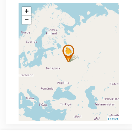
+
−
Leaflet