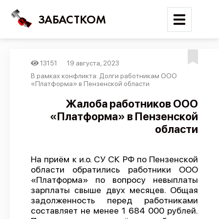
ЗАБАСТКОМ
13151
19 августа, 2023
Войти
В рамках конфликта: Долги работникам ООО
«Платформа» в Пензенской области
Поиск
Жалоба работников ООО
«Платформа» в Пензенской
Новости
области
Карта событий
Трудовые конфликты
На приём к и.о. СУ СК РФ по Пензенской
Отчеты
области обратились работники ООО
«Платформа» по вопросу невыплаты
Предложить публикацию
зарплаты свыше двух месяцев. Общая
Справочник
задолженность перед работниками
составляет не менее 1 684 000 рублей.
API