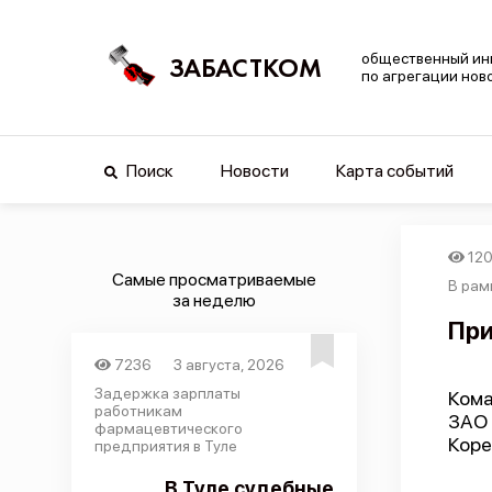
общественный ин
ЗАБАСТКОМ
по агрегации нов
Поиск
Новости
Карта событий
12
Самые просматриваемые
В рам
за неделю
При
7236
3 августа, 2026
Задержка зарплаты
Кома
работникам
ЗАО 
фармацевтического
Коре
предприятия в Туле
В Туле судебные