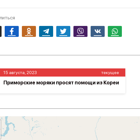
литься
mail
Facebook
Odnoklassniki
Telegram
Twitter
Viber
Vk
Whatsapp
15 августа, 2023
текущее
Приморские моряки просят помощи из Кореи