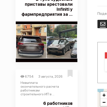
приставы арестовали
Infiniti у
Поде
фармпредприятия за ...
E
6754
3 августа, 2026
Невыплата
окончательного расчета
работникам
строительного ИП в ...
+
−
6 работников