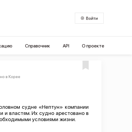
Войти
кацию
Справочник
API
О проекте
но в Корее
боловном судне «Нептун» компании
 и властям. Их судно арестовано в
еобходимыми условиями жизни.