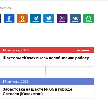
литься
mail
Facebook
Odnoklassniki
Telegram
Twitter
Viber
Vk
Whatsapp
14 августа, 2023
текущее
Шахтеры «Казахмыса» возобновили работу
14 августа, 2023
Забастовка на шахте № 65 в городе
Сатпаев (Казахстан)