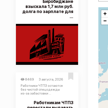
Биробиджане
взыскала 1,7 млн руб.
долга по зарплате для
+
...
−
8469
3 августа, 2026
Работники ЧТПЗ остаются
без чистой спецодежды
из-за забастовки ...
Работникам ЧТПЗ
перестали выдавать