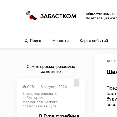
общественный ин
ЗАБАСТКОМ
по агрегации нов
Поиск
Новости
Карта событий
121
Самые просматриваемые
Шах
за неделю
9281
3 августа, 2026
Пред
баст
Задержка зарплаты
работникам
буд
фармацевтического
возо
предприятия в Туле
В Туле судебные