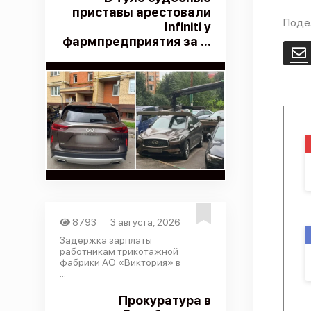
приставы арестовали
Поде
Infiniti у
фармпредприятия за ...
E
8793
3 августа, 2026
Задержка зарплаты
работникам трикотажной
фабрики АО «Виктория» в
...
Прокуратура в