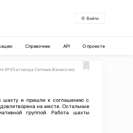
Войти
кацию
Справочник
API
О проекте
те № 65 в городе Сатпаев (Казахстан)
в шахту и пришли к соглашению с
довлетворена на месте. Остальные
иативной группой. Работа шахты