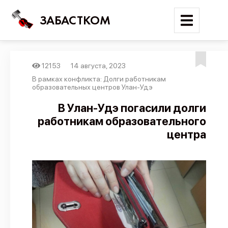
ЗАБАСТКОМ
12153
14 августа, 2023
Войти
В рамках конфликта: Долги работникам
образовательных центров Улан-Удэ
Поиск
В Улан-Удэ погасили долги
работникам образовательного
Новости
центра
Карта событий
Трудовые конфликты
Отчеты
Предложить публикацию
Справочник
API