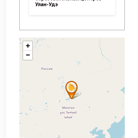
Улан-Удэ
+
−