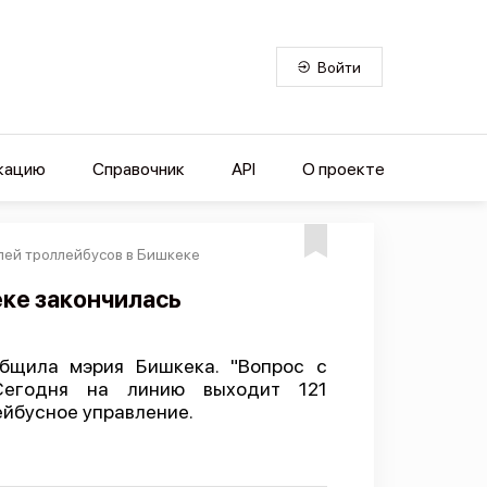
Войти
кацию
Справочник
API
О проекте
лей троллейбусов в Бишкеке
ке закончилась
общила мэрия Бишкека. "Вопрос с
 Сегодня на линию выходит 121
ейбусное управление.