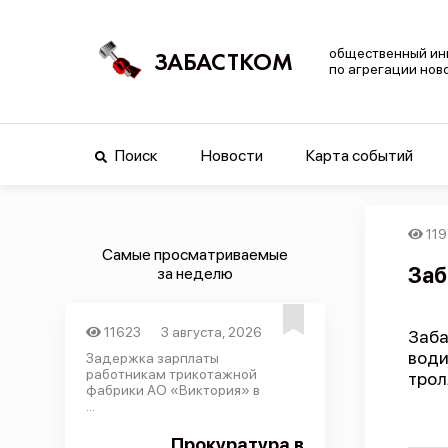
общественный ин
ЗАБАСТКОМ
по агрегации нов
Поиск
Новости
Карта событий
119
Самые просматриваемые
Заб
за неделю
11623
3 августа, 2026
Заба
вод
Задержка зарплаты
работникам трикотажной
трол
фабрики АО «Виктория» в
...
Прокуратура в