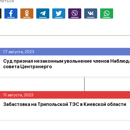
литься
mail
Facebook
Odnoklassniki
Telegram
Twitter
Viber
Vk
Whatsapp
17 августа, 2023
Суд признал незаконным увольнение членов Наблюд
совета Центрэнерго
11 августа, 2023
Забастовка на Трипольской ТЭС в Киевской области