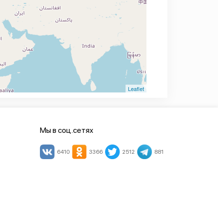
Leaflet
Мы в соц.сетях
6410
3366
2512
881