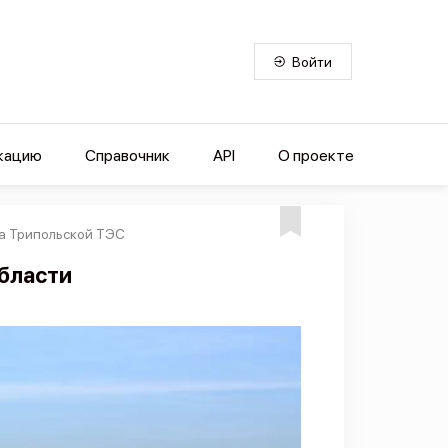
Войти
кацию
Справочник
API
О проекте
на Трипольской ТЭС
области