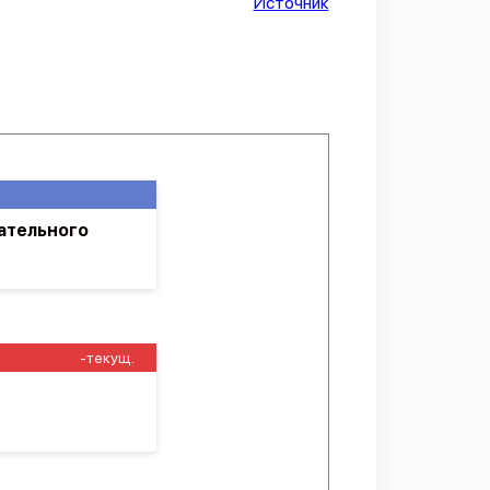
Источник
ательного
-текущ.