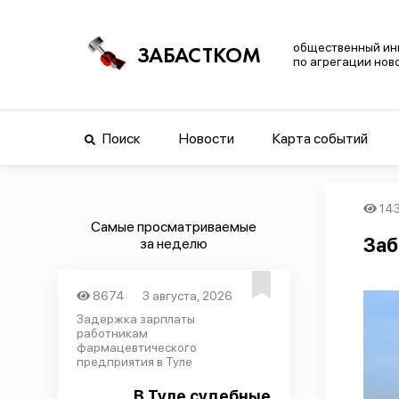
общественный ин
ЗАБАСТКОМ
по агрегации нов
Поиск
Новости
Карта событий
14
Самые просматриваемые
Заб
за неделю
8674
3 августа, 2026
Задержка зарплаты
работникам
фармацевтического
предприятия в Туле
В Туле судебные