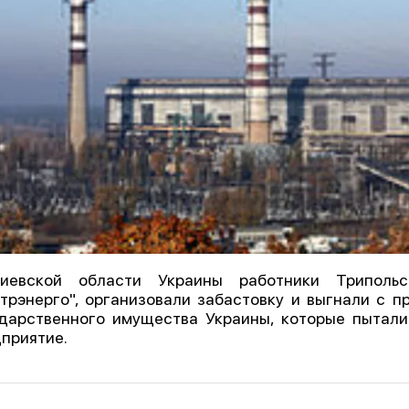
иевской области Украины работники Трипол
трэнерго", организовали забастовку и выгнали с 
дарственного имущества Украины, которые пытали
приятие.