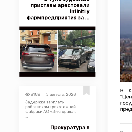
приставы арестовали
Infiniti у
фармпредприятия за ...
В К
8188
3 августа, 2026
"Цен
Задержка зарплаты
госу
работникам трикотажной
пред
фабрики АО «Виктория» в
...
Прокуратура в