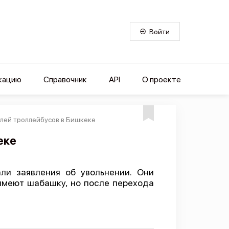
Войти
кацию
Справочник
API
О проекте
лей троллейбусов в Бишкеке
еке
ли заявления об увольнении. Они
имеют шабашку, но после перехода