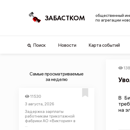
общественный ин
ЗАБАСТКОМ
по агрегации нов
Поиск
Новости
Карта событий
13
Самые просматриваемые
Уво
за неделю
11530
В Би
треб
3 августа, 2026
на э
Задержка зарплаты
работникам трикотажной
фабрики АО «Виктория» в
...