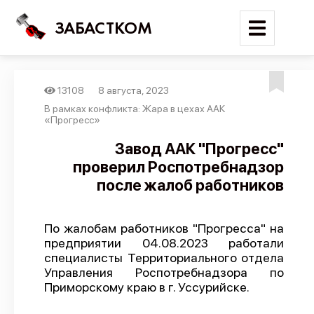
ЗАБАСТКОМ
13108
8 августа, 2023
Войти
В рамках конфликта: Жара в цехах ААК
«Прогресс»
Поиск
Завод ААК "Прогресс"
проверил Роспотребнадзор
Новости
после жалоб работников
Карта событий
Трудовые конфликты
По жалобам работников "Прогресса" на
Отчеты
предприятии 04.08.2023 работали
специалисты Территориального отдела
Предложить публикацию
Управления Роспотребнадзора по
Справочник
Приморскому краю в г. Уссурийске.
API