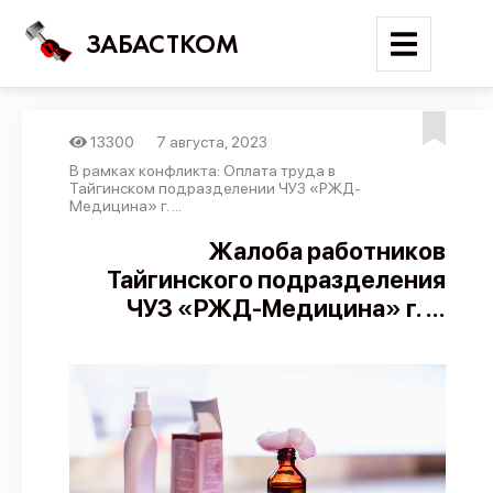
ЗАБАСТКОМ
13300
7 августа, 2023
Войти
В рамках конфликта: Оплата труда в
Тайгинском подразделении ЧУЗ «РЖД-
Медицина» г. ...
Поиск
Жалоба работников
Новости
Тайгинского подразделения
Карта событий
ЧУЗ «РЖД-Медицина» г. ...
Трудовые конфликты
Отчеты
Предложить публикацию
Справочник
API