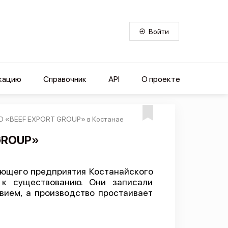
Войти
кацию
Справочник
API
О проекте
ОО «BEEF EXPORT GROUP» в Костанае
GROUP»
ающего предприятия Костанайского
к существованию. Они записали
вием, а производство простаивает