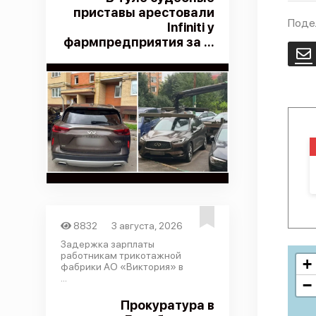
приставы арестовали
Поде
Infiniti у
фармпредприятия за ...
E
8832
3 августа, 2026
Задержка зарплаты
работникам трикотажной
+
фабрики АО «Виктория» в
...
−
Прокуратура в