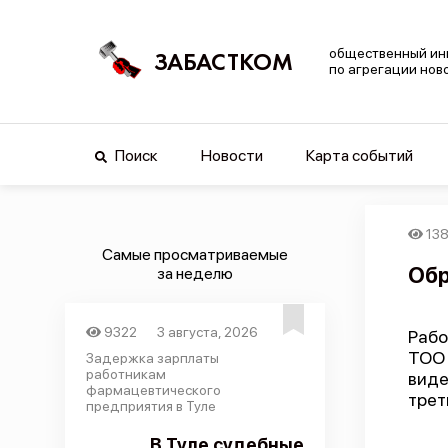
общественный ин
ЗАБАСТКОМ
по агрегации нов
Поиск
Новости
Карта событий
13
Самые просматриваемые
Обр
за неделю
9322
3 августа, 2026
Рабо
ТОО
Задержка зарплаты
работникам
виде
фармацевтического
трет
предприятия в Туле
В Туле судебные