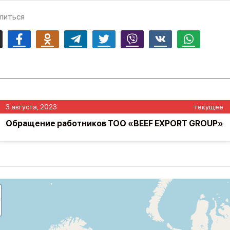
литься
mail
Facebook
Odnoklassniki
Telegram
Twitter
Viber
Vk
Whatsapp
3 августа, 2023
текущее
Обращение работников ТОО «BEEF EXPORT GROUP»