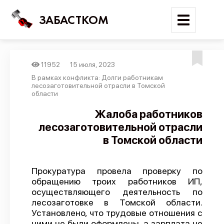
ЗАБАСТКОМ
11952
15 июля, 2023
Войти
В рамках конфликта: Долги работникам
лесозаготовительной отрасли в Томской
области
Поиск
Жалоба работников
Новости
лесозаготовительной отрасли
Карта событий
в Томской области
Трудовые конфликты
Отчеты
Прокуратура провела проверку по
обращению троих работников ИП,
Предложить публикацию
осуществляющего деятельность по
лесозаготовке в Томской области.
Справочник
Установлено, что трудовые отношения с
API
ними не были оформлены, а зарплата не