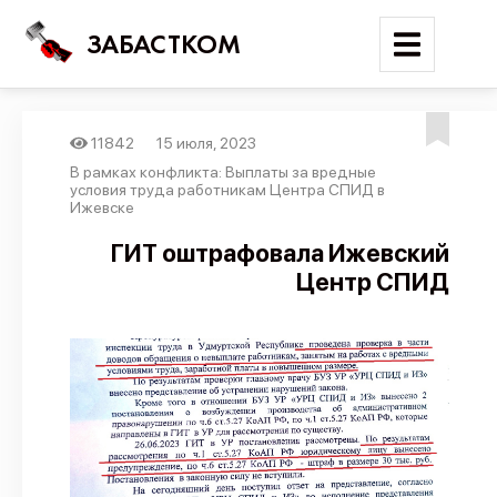
ЗАБАСТКОМ
11842
15 июля, 2023
Войти
В рамках конфликта: Выплаты за вредные
условия труда работникам Центра СПИД в
Ижевске
Поиск
ГИТ оштрафовала Ижевский
Новости
Центр СПИД
Карта событий
Трудовые конфликты
Отчеты
Предложить публикацию
Справочник
API