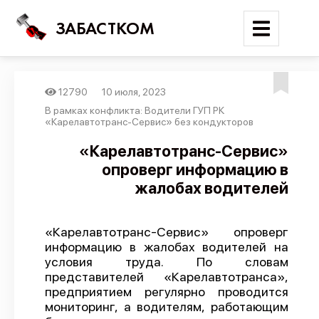
ЗАБАСТКОМ
12790
10 июля, 2023
Войти
В рамках конфликта: Водители ГУП РК
«Карелавтотранс-Сервис» без кондукторов
Поиск
«Карелавтотранс-Сервис»
опроверг информацию в
Новости
жалобах водителей
Карта событий
Трудовые конфликты
«Карелавтотранс-Сервис» опроверг
Отчеты
информацию в жалобах водителей на
условия труда. По словам
Предложить публикацию
представителей «Карелавтотранса»,
Справочник
предприятием регулярно проводится
мониторинг, а водителям, работающим
API