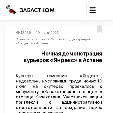
ЗАБАСТКОМ
12439
10 июля, 2023
Войти
В рамках конфликта: Условия труда курьеров
«Яндекс» в Астане
Поиск
Ночная демонстрация
курьеров «Яндекс» в Астане
Новости
Карта событий
Курьеры компании «Яндекс»,
Трудовые конфликты
недовольные условиями труда, ночью 10
Отчеты
июля на скутерах проехались к
монументу «Казахстанское солнце» в
Предложить публикацию
столице Казахстана. Участников акции
привлекли к административной
Справочник
ответственности за создание помех
API
дорожному движению.