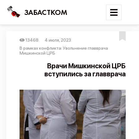
ЗАБАСТКОМ
13468
4 июля, 2023
Войти
В рамках конфликта: Увольнение главврача
Мишкинской ЦРБ
Поиск
Врачи Мишкинской ЦРБ
вступились за главврача
Новости
Карта событий
Трудовые конфликты
Отчеты
Предложить публикацию
Справочник
API