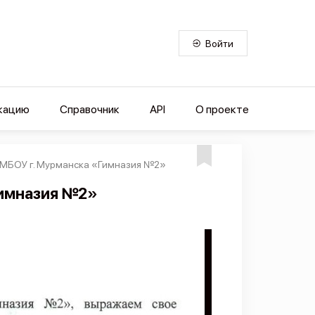
Войти
кацию
Справочник
API
О проекте
 МБОУ г. Мурманска «Гимназия №2»
Гимназия №2»