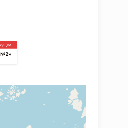
кущее
я №2»