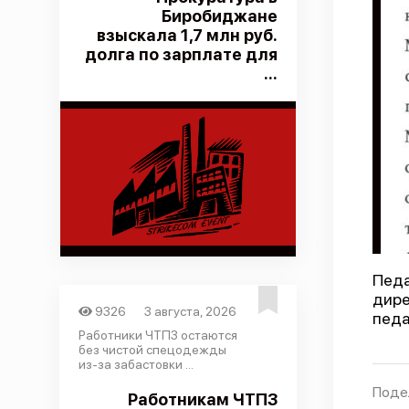
Биробиджане
взыскала 1,7 млн руб.
долга по зарплате для
...
Пед
дире
9326
3 августа, 2026
педа
Работники ЧТПЗ остаются
без чистой спецодежды
из-за забастовки ...
Поде
Работникам ЧТПЗ