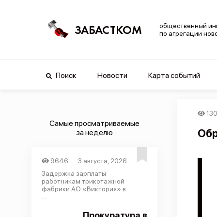
общественный ин
ЗАБАСТКОМ
по агрегации нов
Поиск
Новости
Карта событий
13
Самые просматриваемые
Обр
за неделю
9646
3 августа, 2026
Задержка зарплаты
работникам трикотажной
фабрики АО «Виктория» в
...
Прокуратура в