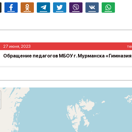
mail
Facebook
Odnoklassniki
Telegram
Twitter
Viber
Vk
Whatsapp
27 июня, 2023
те
Обращение педагогов МБОУ г. Мурманска «Гимнази