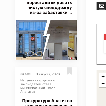
перестали выдавать
E
чистую спецодежду
из-за забастовки ...
405
3 августа, 2026
+
Нарушения трудового
−
законодательства в
муниципальной школе
Апатитов
Прокуратура Апатитов
выявила нарушения в