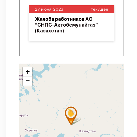
27 июня, 2023
текущее
Жалоба работников АО
“СНПС-Актобемунайгаз”
(Казахстан)
+
−