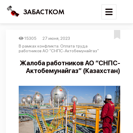
ЗАБАСТКОМ
15305
27 июня, 2023
Войти
В рамках конфликта: Оплата труда
работников АО “СНПС-Актобемунайгаз”
Поиск
Жалоба работников АО “СНПС-
Актобемунайгаз” (Казахстан)
Новости
Карта событий
Трудовые конфликты
Отчеты
Предложить публикацию
Справочник
API