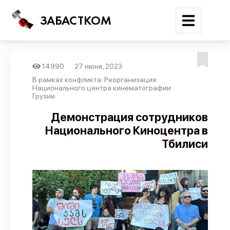
ЗАБАСТКОМ
14990
27 июня, 2023
Войти
В рамках конфликта: Реорганизация
Национального центра кинематографии
Грузии
Поиск
Демонстрация сотрудников
Новости
Национального Киноцентра в
Карта событий
Тбилиси
Трудовые конфликты
Отчеты
Предложить публикацию
Справочник
API