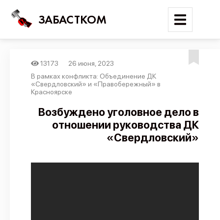
ЗАБАСТКОМ
13173
26 июня, 2023
Войти
В рамках конфликта: Объединение ДК
«Свердловский» и «Правобережный» в
Красноярске
Поиск
Возбуждено уголовное дело в
Новости
отношении руководства ДК
Карта событий
«Свердловский»
Трудовые конфликты
Отчеты
Предложить публикацию
Справочник
API