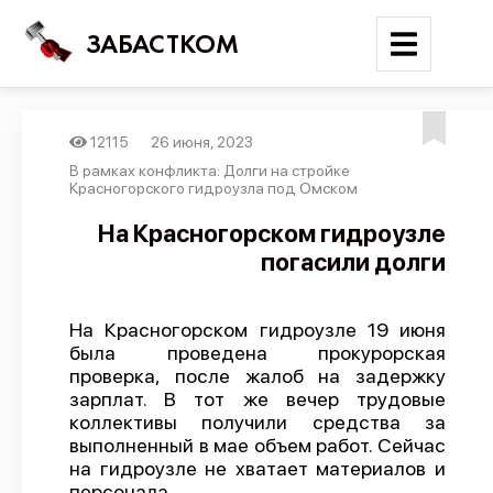
ЗАБАСТКОМ
12115
26 июня, 2023
Войти
В рамках конфликта: Долги на стройке
Красногорского гидроузла под Омском
Поиск
На Красногорском гидроузле
погасили долги
Новости
Карта событий
На Красногорском гидроузле 19 июня
Трудовые конфликты
была проведена прокурорская
Отчеты
проверка, после жалоб на задержку
зарплат. В тот же вечер трудовые
Предложить публикацию
коллективы получили средства за
выполненный в мае объем работ. Сейчас
Справочник
на гидроузле не хватает материалов и
API
персонала.