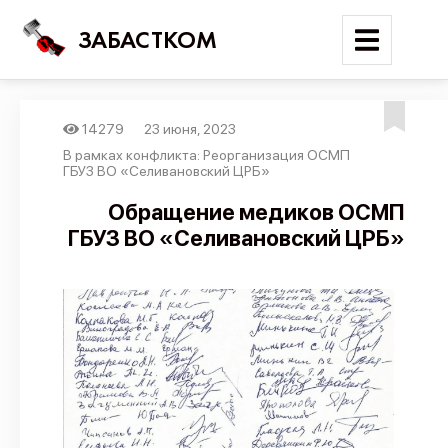
ЗАБАСТКОМ
14279
23 июня, 2023
Войти
В рамках конфликта: Реорганизация ОСМП
ГБУЗ ВО «Селивановский ЦРБ»
Поиск
Обращение медиков ОСМП
ГБУЗ ВО «Селивановский ЦРБ»
Новости
Карта событий
Трудовые конфликты
Отчеты
Предложить публикацию
Справочник
API