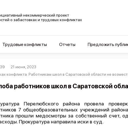
ициативный некоммерческий проект
остей о забастовках и трудовых конфликтах
Трудовые конфликты
Отчеты
Предложить публи
339
21 июня, 2023
ках конфликта: Работникам школ в Саратовской области не возместил
оба работников школ в Саратовской обл
куратура Перелюбского района провела провер
тников 7 общеобразовательных учреждений района.
тника прошли медосмотры за собственный счет, о
асходы. Прокуратура направила иски в суд.