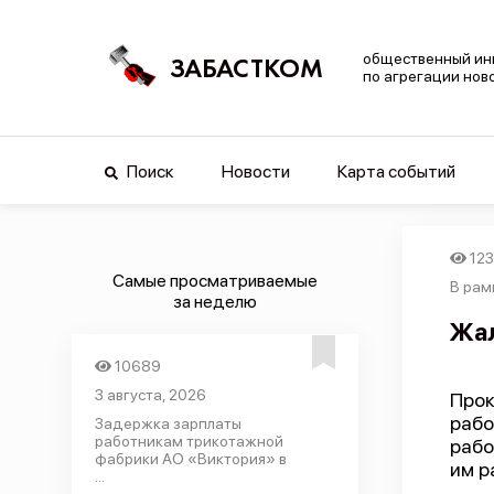
общественный ин
ЗАБАСТКОМ
по агрегации нов
Поиск
Новости
Карта событий
12
Самые просматриваемые
В рам
за неделю
Жал
10689
3 августа, 2026
Про
рабо
Задержка зарплаты
работникам трикотажной
рабо
фабрики АО «Виктория» в
им р
...