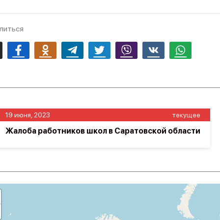
литься
mail
Facebook
Odnoklassniki
Telegram
Twitter
Viber
Vk
Whatsapp
19 июня, 2023
текущее
Жалоба работников школ в Саратовской области