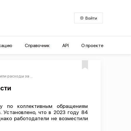
Войти
кацию
Справочник
API
О проекте
и расходы за ...
асти
ку по коллективным обращениям
 Установлено, что в 2023 году 84
днако работодатели не возместили