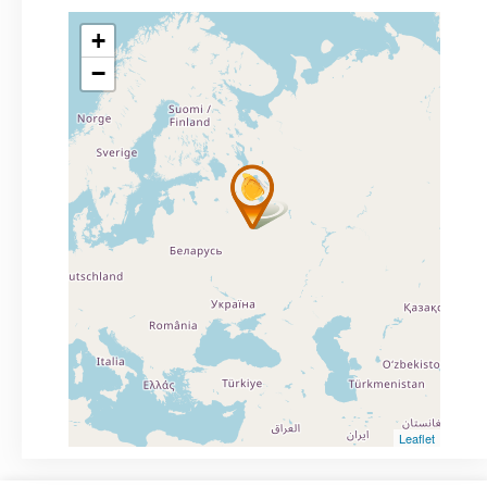
+
−
Leaflet