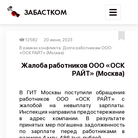
ЗАБАСТКОМ
12582
20 июня, 2023
Войти
В рамках конфликта: Долги работникам ООО
«ОСК РАЙТ» (Москва)
Поиск
Жалоба работников ООО «ОСК
РАЙТ» (Москва)
Новости
Карта событий
В ГИТ Москвы поступили обращения
Трудовые конфликты
работников ООО «ОСК РАЙТ» с
Отчеты
жалобой на невыплату зарплаты.
Инспекция направила предостережение
Предложить публикацию
в адрес компании. В результате
принятых мер погашена задолженность
Справочник
по зарплате перед работниками в
API
размере 4 млн. 486 тыс. рублей.