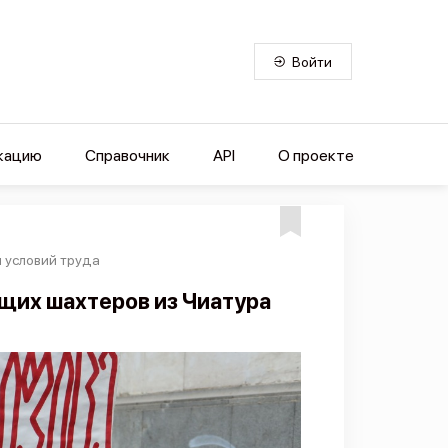
Войти
кацию
Справочник
API
О проекте
и условий труда
щих шахтеров из Чиатура