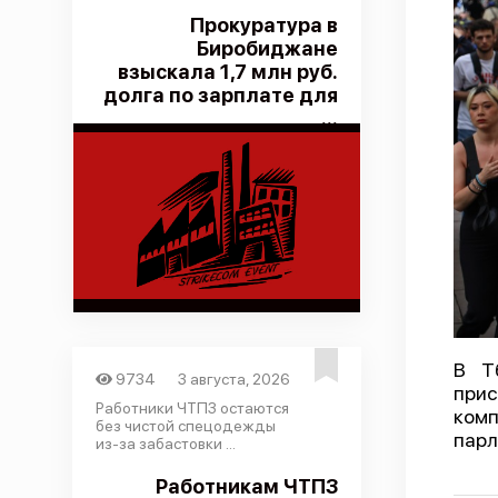
Прокуратура в
Биробиджане
взыскала 1,7 млн руб.
долга по зарплате для
...
В Т
9734
3 августа, 2026
прис
Работники ЧТПЗ остаются
комп
без чистой спецодежды
парл
из-за забастовки ...
Работникам ЧТПЗ