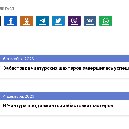
литься
mail
Facebook
Odnoklassniki
Telegram
Twitter
Viber
Vk
Whatsapp
6 декабря, 2023
Забастовка чиатурских шахтеров завершилась успе
4 декабря, 2023
В Чиатура продолжается забастовка шахтёров