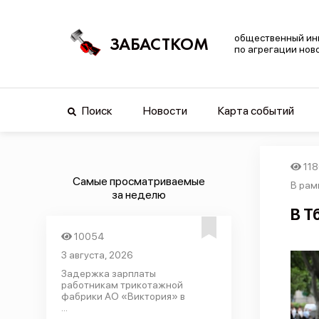
общественный ин
ЗАБАСТКОМ
по агрегации нов
Поиск
Новости
Карта событий
11
Самые просматриваемые
В рам
за неделю
В Т
10054
3 августа, 2026
Задержка зарплаты
работникам трикотажной
фабрики АО «Виктория» в
...