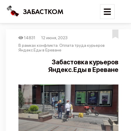
ЗАБАСТКОМ
14831
12 июня, 2023
Войти
В рамках конфликта: Оплата труда курьеров
Яндекс.Еды в Ереване
Поиск
Забастовка курьеров
Яндекс.Еды в Ереване
Новости
Карта событий
Трудовые конфликты
Отчеты
Предложить публикацию
Справочник
API