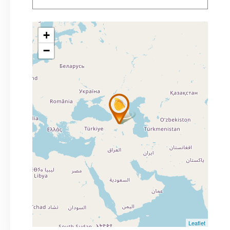
+
−
Leaflet