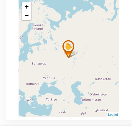
+
−
Leaflet