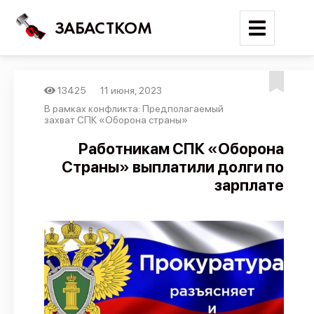
ЗАБАСТКОМ
13425
11 июня, 2023
Войти
В рамках конфликта: Предполагаемый
захват СПК «Оборона страны»
Поиск
Работникам СПК «Оборона
Страны» выплатили долги по
Новости
зарплате
Карта событий
Трудовые конфликты
Отчеты
Предложить публикацию
Справочник
API