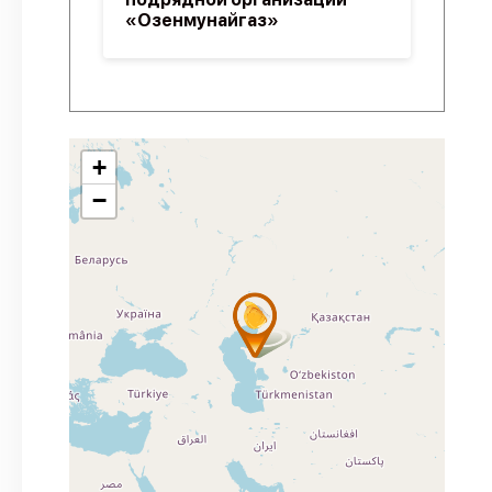
«Озенмунайгаз»
+
−