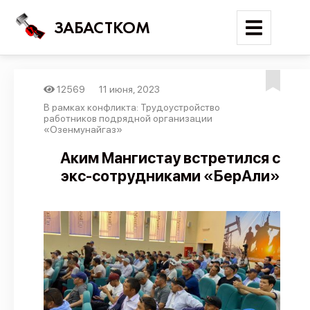
ЗАБАСТКОМ
12569
11 июня, 2023
Войти
В рамках конфликта: Трудоустройство
работников подрядной организации
«Озенмунайгаз»
Поиск
Аким Мангистау встретился с
Новости
экс-сотрудниками «БерАли»
Карта событий
Трудовые конфликты
Отчеты
Предложить публикацию
Справочник
API