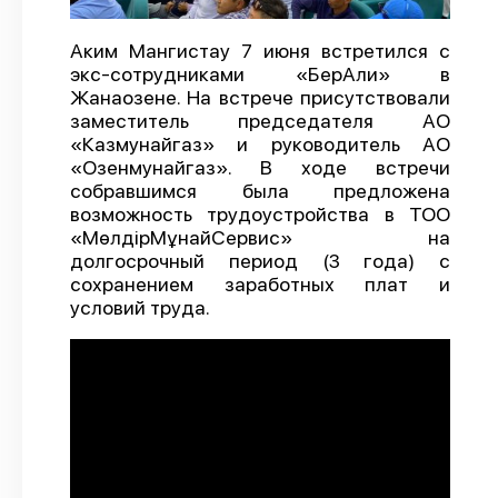
О проекте
Аким Мангистау 7 июня встретился с
Политика конфиденциальности
экс-сотрудниками «БерАли» в
Жанаозене. На встрече присутствовали
заместитель председателя АО
«Казмунайгаз» и руководитель АО
«Озенмунайгаз». В ходе встречи
собравшимся была предложена
возможность трудоустройства в ТОО
«МөлдірМұнайСервис» на
долгосрочный период (3 года) с
сохранением заработных плат и
условий труда.