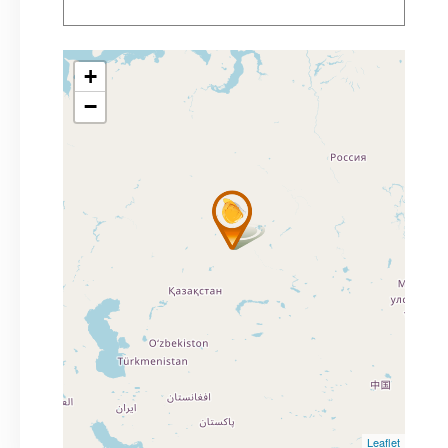
+
−
Leaflet