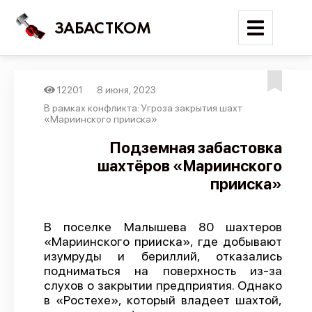
ЗАБАСТКОМ
12201
8 июня, 2023
Войти
В рамках конфликта: Угроза закрытия шахт
«Мариинского прииска»
Поиск
Подземная забастовка
шахтёров «Мариинского
Новости
прииска»
Карта событий
Трудовые конфликты
В поселке Малышева 80 шахтеров
Отчеты
«Мариинского прииска», где добывают
изумруды и бериллий, отказались
Предложить публикацию
подниматься на поверхность из-за
Справочник
слухов о закрытии предприятия. Однако
в «Ростехе», который владеет шахтой,
API