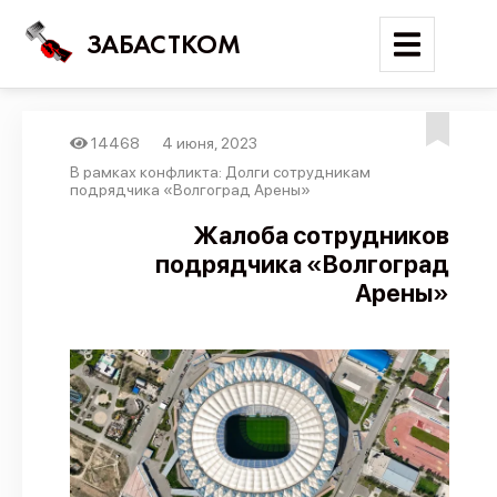
ЗАБАСТКОМ
14468
4 июня, 2023
Войти
В рамках конфликта: Долги сотрудникам
подрядчика «Волгоград Арены»
Поиск
Жалоба сотрудников
подрядчика «Волгоград
Новости
Арены»
Карта событий
Трудовые конфликты
Отчеты
Предложить публикацию
Справочник
API