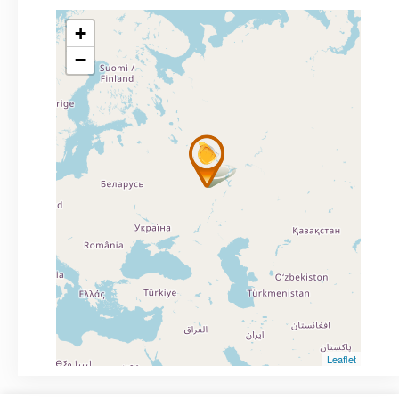
+
−
Leaflet