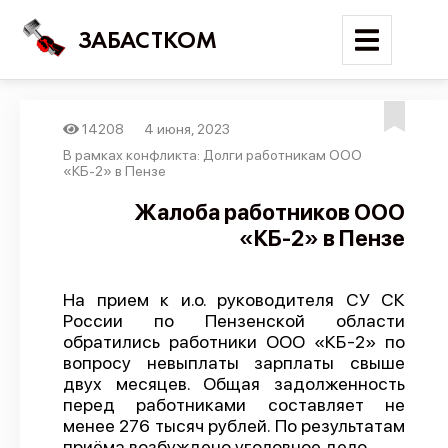
ЗАБАСТКОМ
14208
4 июня, 2023
Войти
В рамках конфликта: Долги работникам ООО
«КБ-2» в Пензе
Поиск
Жалоба работников ООО
«КБ-2» в Пензе
Новости
Карта событий
На прием к и.о. руководителя СУ СК
Трудовые конфликты
России по Пензенской области
Отчеты
обратились работники ООО «КБ-2» по
вопросу невыплаты зарплаты свыше
Предложить публикацию
двух месяцев. Общая задолженность
перед работниками составляет не
Справочник
менее 276 тысяч рублей. По результатам
API
приёма возбуждено уголовное дело.