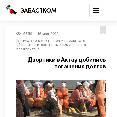
ЗАБАСТКОМ
15659
16 мая, 2019
Войти
В рамках конфликта: Долги по зарплате
уборщикам и водителям коммунального
предприятия ...
Поиск
Дворники в Актау добились
Новости
погашения долгов
Карта событий
Трудовые конфликты
Отчеты
Предложить публикацию
Справочник
API