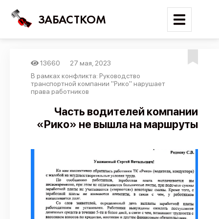
ЗАБАСТКОМ
13660
27 мая, 2023
Войти
В рамках конфликта: Руководство
транспортной компании "Рико" нарушает
права работников
Поиск
Часть водителей компании
Новости
«Рико» не вышла на маршруты
Карта событий
Трудовые конфликты
Отчеты
Предложить публикацию
Справочник
API