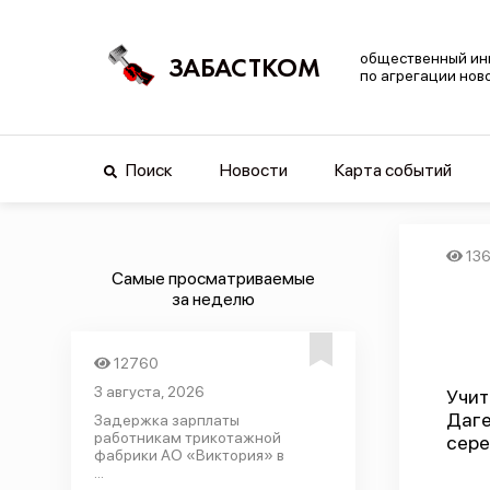
общественный ин
ЗАБАСТКОМ
по агрегации нов
Поиск
Новости
Карта событий
13
Самые просматриваемые
за неделю
12760
3 августа, 2026
Учит
Даге
Задержка зарплаты
работникам трикотажной
сере
фабрики АО «Виктория» в
...