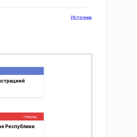
Источник
истрацией
-текущ.
ве Республики