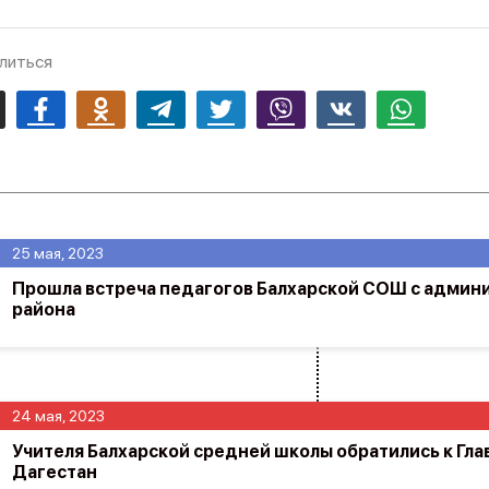
литься
mail
Facebook
Odnoklassniki
Telegram
Twitter
Viber
Vk
Whatsapp
25 мая, 2023
Прошла встреча педагогов Балхарской СОШ с админ
района
24 мая, 2023
Учителя Балхарской средней школы обратились к Гла
Дагестан