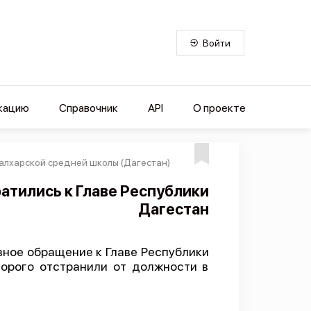
Войти
кацию
Справочник
API
О проекте
алхарской средней школы (Дагестан)
атились к Главе Республики
Дагестан
ное обращение к Главе Республики
торого отстранили от должности в