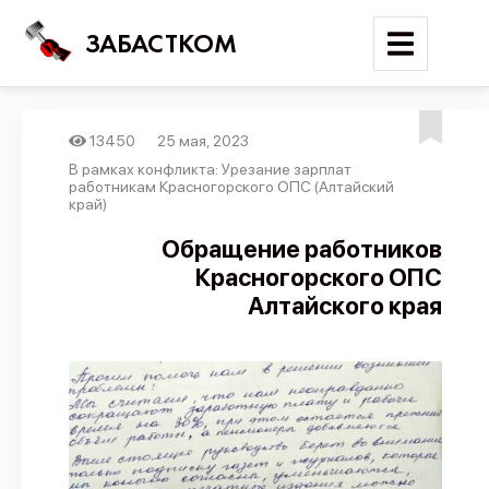
ЗАБАСТКОМ
13450
25 мая, 2023
Войти
В рамках конфликта: Урезание зарплат
работникам Красногорского ОПС (Алтайский
край)
Поиск
Обращение работников
Новости
Красногорского ОПС
Карта событий
Алтайского края
Трудовые конфликты
Отчеты
Предложить публикацию
Справочник
API