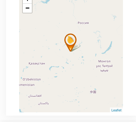
−
Leaflet