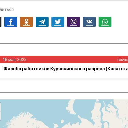
литься
mail
Facebook
Odnoklassniki
Telegram
Twitter
Viber
Vk
Whatsapp
18 мая, 2023
теку
Жалоба работников Куучекинского разреза (Казахста