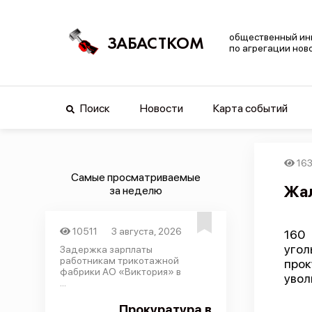
общественный ин
ЗАБАСТКОМ
по агрегации нов
Поиск
Новости
Карта событий
16
Самые просматриваемые
Жал
за неделю
10511
3 августа, 2026
160 
угол
Задержка зарплаты
работникам трикотажной
прок
фабрики АО «Виктория» в
увол
...
Прокуратура в