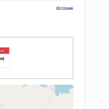
Источник
щее
н)