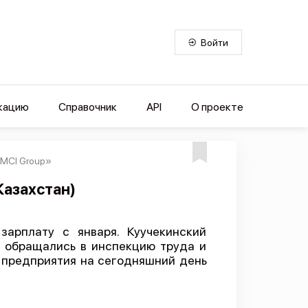
Войти
кацию
Справочник
API
О проекте
«MCI Group»
Казахстан)
зарплату с января. Куучекинский
и обращались в инспекцию труда и
ов предприятия на сегодняшний день