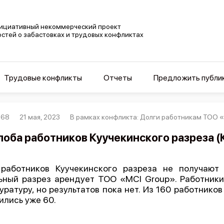
ициативный некоммерческий проект
остей о забастовках и трудовых конфликтах
Трудовые конфликты
Отчеты
Предложить публи
368
21 мая, 2023
В рамках конфликта: Долги работникам ТОО 
оба работников Куучекинского разреза (
работников Куучекинского разреза не получают 
ьный разрез арендует ТОО «MCI Group». Работник
уратуру, но результатов пока нет. Из 160 работник
ились уже 60.