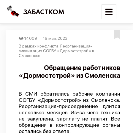
ЗАБАСТКОМ
14009
19 мая, 2023
Войти
В рамках конфликта: Реорганизация-
ликвидация СОГБУ «Дормостстрой» в
Смоленске
Поиск
Обращение работников
Новости
«Дормостстрой» из Смоленска
Карта событий
Трудовые конфликты
В СМИ обратились рабочие компании
СОГБУ «Дормостстрой» из Смоленска.
Отчеты
Реорганизация-присоединение длится
Предложить публикацию
несколько месяцев. Из-за чего техника
не закуплена, зарплату не платят. Все
Справочник
обращения в контролирующие органы
остались без ответа.
API