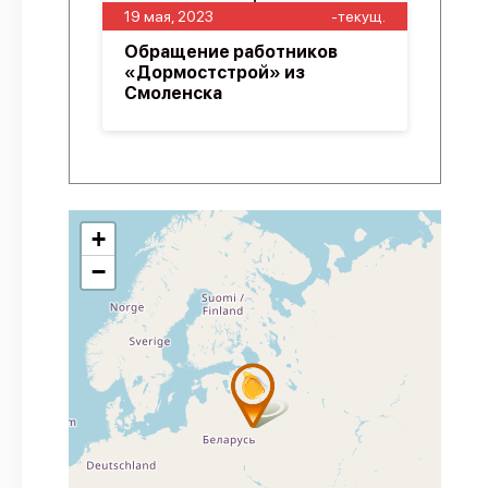
19 мая, 2023
-текущ.
Обращение работников
«Дормостстрой» из
Смоленска
+
−