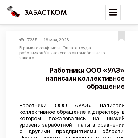
ЗАБАСТКОМ
17235
18 мая, 2023
Войти
В рамках конфликта: Оплата труда
работников Ульяновского автомобильного
завода
Поиск
Работники ООО «УАЗ»
Новости
написали коллективное
Карта событий
обращение
Трудовые конфликты
Отчеты
Работники ООО «УАЗ» написали
коллективное обращение к директору, в
Предложить публикацию
котором пожаловались на низкий
уровень заработной платы в сравнении
Справочник
с другими предприятиями области.
API
Просят внести изменения в систему