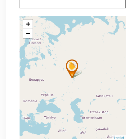
+
−
Leaflet