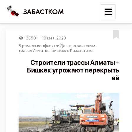
ЗАБАСТКОМ
13358
18 мая, 2023
Войти
В рамках конфликта: Долги строителям
трассы Алматы – Бишкек в Казахстане
Поиск
Строители трассы Алматы –
Бишкек угрожают перекрыть
Новости
её
Карта событий
Трудовые конфликты
Отчеты
Предложить публикацию
Справочник
API