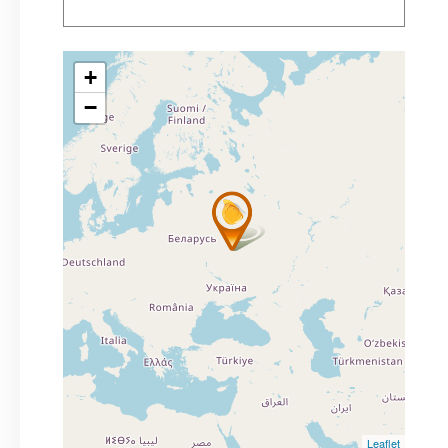
+
−
Leaflet