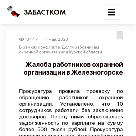
ЗАБАСТКОМ
13447
11 мая, 2023
Войти
В рамках конфликта: Долги работникам
охранной организации в Курской области
Поиск
Жалоба работников охранной
организации в Железногорске
Новости
Карта событий
Прокуратура провела проверку по
Трудовые конфликты
обращению работников охранной
Отчеты
организации. Установлено, что 10
сотрудников работали без заключения
Предложить публикацию
договоров. Перед ними образовалась
задолженность по зарплате на сумму
Справочник
более 500 тысяч рублей. Прокуратура
API
направила иски в суд. Было возбуждено